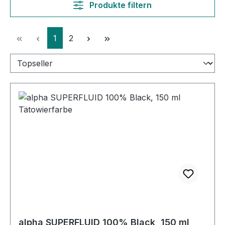
Produkte filtern
Seite
Seite
1
2
alpha SUPERFLUID 100% Black, 150 ml