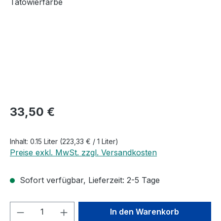
Regulärer Preis:
33,50 €
Inhalt:
0.15 Liter
(223,33 € / 1 Liter)
Preise exkl. MwSt. zzgl. Versandkosten
Sofort verfügbar, Lieferzeit: 2-5 Tage
Produkt Anzahl: Gib den gewünschten We
In den Warenkorb