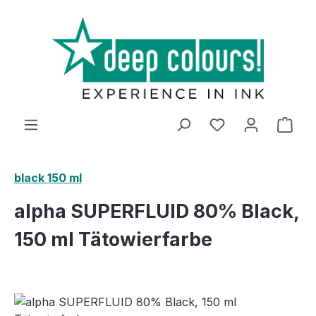
Zum Hauptinhalt springen
Ware
black 150 ml
alpha SUPERFLUID 80% Black,
150 ml Tätowierfarbe
Bildergalerie überspringen